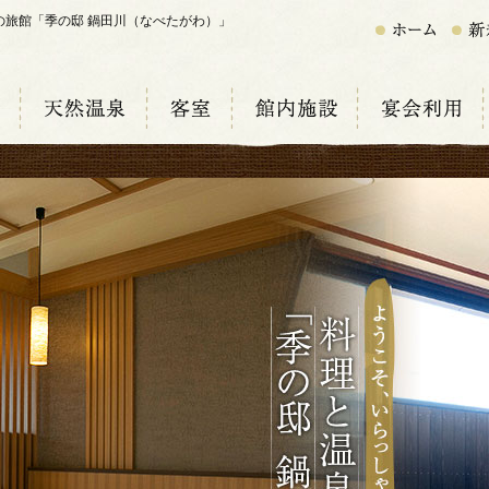
の旅館「季の邸 鍋田川（なべたがわ）」