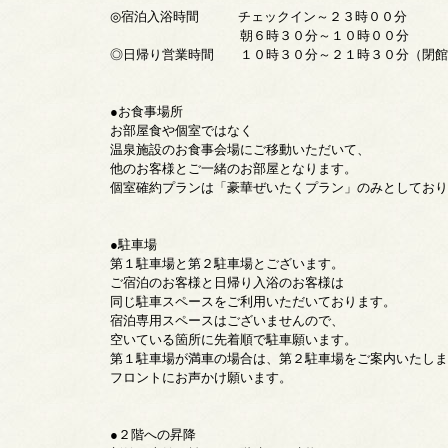
◎宿泊入浴時間 チェックイン～２３時００分
朝６時３０分～１０時００分
◎日帰り営業時間 １０時３０分～２１時３０分（閉館
●お食事場所
お部屋食や個室ではなく
温泉施設のお食事会場にご移動いただいて、
他のお客様とご一緒のお部屋となります。
個室確約プランは「豪華ぜいたくプラン」のみとしており
●駐車場
第１駐車場と第２駐車場とございます。
ご宿泊のお客様と日帰り入浴のお客様は
同じ駐車スペースをご利用いただいております。
宿泊専用スペースはございませんので、
空いている箇所に先着順で駐車願います。
第１駐車場が満車の場合は、第２駐車場をご案内いたしま
フロントにお声かけ願います。
●２階への昇降