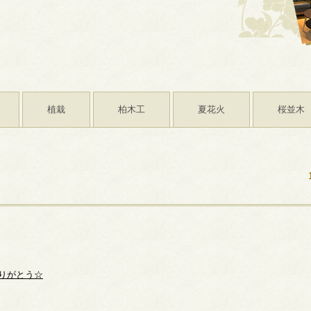
植栽
柏木工
夏花火
桜並木
りがとう☆